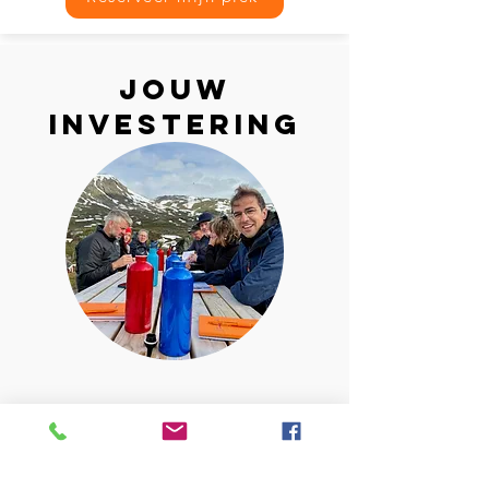
Jouw
INVESTERING
Momentum Tarief:
5.450 euro
(excl. btw)
voor de eerste 3 inschrijvingen per
editie