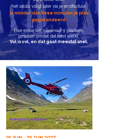
het saldo volgt later via je eindfactuur.
In minder dan twee minuten je plek
gegarandeerd.
Elke editie telt maximaal 9 plaatsen,
gewoon omdat dat best werkt. ​
Vol is vol, en dat gaat meestal snel.
Midnight Sun Edition
18 JUN - 25 JUN 2027