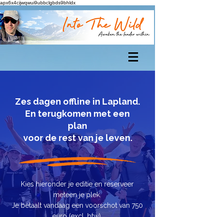
apx6x4cijwqwui9ubbclgbds9bhldx
Zes dagen offline in Lapland.
En terugkomen met een
plan
voor de rest van je leven.
Kies hieronder je editie en reserveer
meteen je plek.
Je betaalt vandaag een voorschot van 750
euro (excl. btw),